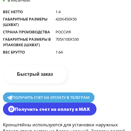
В НАЛИЧИИ
ВЕС НЕТТО
1.4
ГАБАРИТНЫЕ РАЗМЕРЫ
420X450X50
(ШXВXГ)
СТРАНА ПРОИЗВОДСТВА
РОССИЯ
ГАБАРИТНЫЕ РАЗМЕРЫ В
705X100X530
УПАКОВКЕ (ШXВXГ)
ВЕС БРУТТО
1.64
Быстрый заказ
ПОЛУЧИТЬ СЧЕТ НА ОПЛАТУ В ТЕЛЕГРАМ
Получить счет на оплату в MAX
Кронштейны используются для установки наружных
блоков сплит-систем на фасады зданий. Залогом долгой