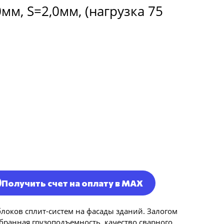
м, S=2,0мм, (нагрузка 75
Получить счет на оплату в MAX
локов сплит-систем на фасады зданий. Залогом
ранная грузоподъемность, качество сварного