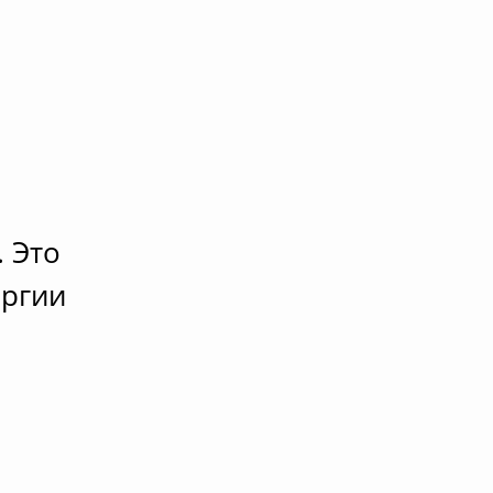
. Это
ергии