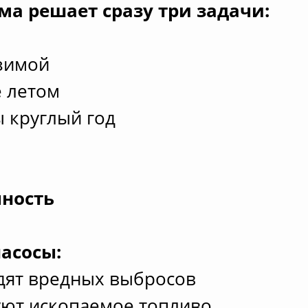
ма решает сразу три задачи:
зимой
 летом
 круглый год
чность
асосы:
дят вредных выбросов
уют ископаемое топливо