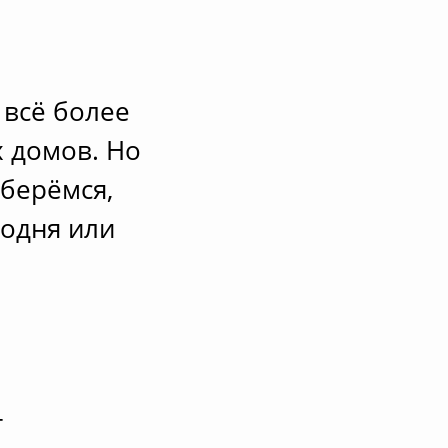
 всё более
 домов. Но
зберёмся,
годня или
т