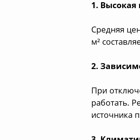
1. Высокая
Средняя це
м² составляе
2. Зависим
При отключе
работать. Р
источника п
3. Климати