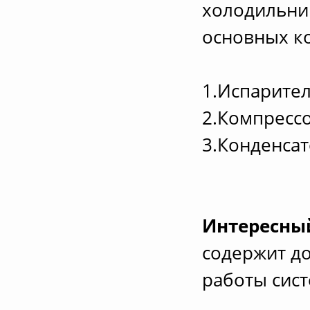
холодильник
основных к
1.Испарител
2.Компрессо
3.Конденсат
Интересны
содержит до
работы сис