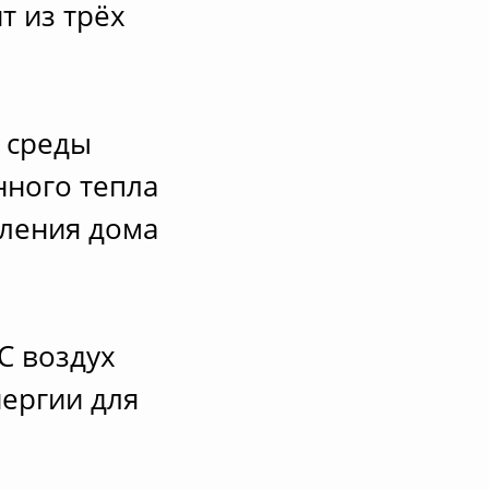
т из трёх
 среды
нного тепла
пления дома
C воздух
нергии для