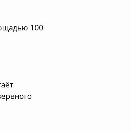
лощадью 100
таёт
зервного