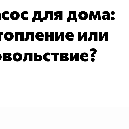
сос для дома:
топление или
овольствие?