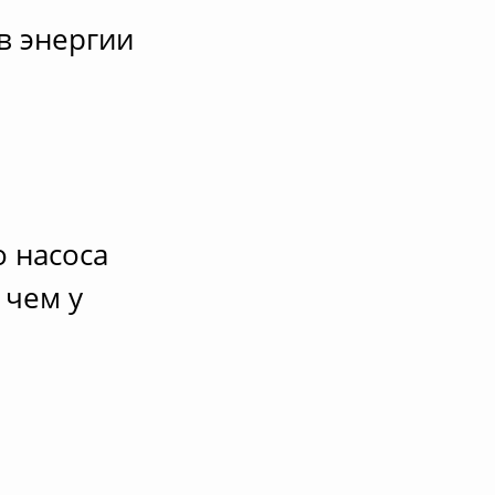
в энергии
 насоса
 чем у