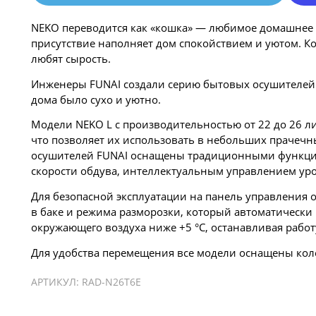
NEKO переводится как «кошка» — любимое домашнее жи
присутствие наполняет дом спокойствием и уютом. К
любят сырость.
Инженеры FUNAI создали серию бытовых осушителей в
дома было сухо и уютно.
Модели NEKO L с производительностью от 22 до 26 л
что позволяет их использовать в небольших прачечны
осушителей FUNAI оснащены традиционными функция
скорости обдува, интеллектуальным управлением ур
Для безопасной эксплуатации на панель управления
в баке и режима разморозки, который автоматически
окружающего воздуха ниже +5 °C, останавливая работ
Для удобства перемещения все модели оснащены кол
АРТИКУЛ:
RAD-N26T6E