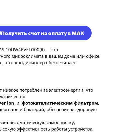
Получить счет на оплату в MAX
 AS-10UW4RVETG00(R) — это
ного микроклимата в вашем доме или офисе.
ь, этот кондиционер обеспечивает
т низкое потребление электроэнергии, что
ектричество.
ver ion
,и ,
фотокаталитическим фильтром
,
лергенов и бактерий, обеспечивая здоровую
вает автоматическую самоочистку,
ысокую эффективность работы устройства.