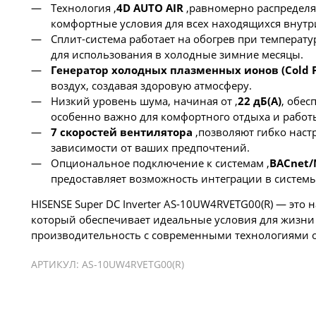
Технология ,
4D AUTO AIR
,равномерно распределя
комфортные условия для всех находящихся внутр
Сплит-система работает на обогрев при температур
для использования в холодные зимние месяцы.
Генератор холодных плазменных ионов (Cold P
воздух, создавая здоровую атмосферу.
Низкий уровень шума, начиная от ,
22 дБ(А)
, обес
особенно важно для комфортного отдыха и работ
7 скоростей вентилятора
,позволяют гибко наст
зависимости от ваших предпочтений.
Опциональное подключение к системам ,
BACnet/
предоставляет возможность интеграции в систем
HISENSE Super DC Inverter AS-10UW4RVETG00(R) — эт
который обеспечивает идеальные условия для жизни 
производительность с современными технологиями о
АРТИКУЛ:
AS-10UW4RVETG00(R)