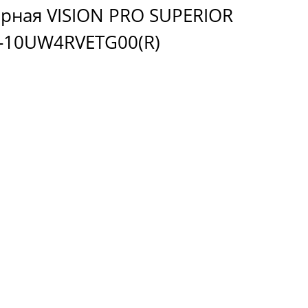
орная VISION PRO SUPERIOR
AS-10UW4RVETG00(R)