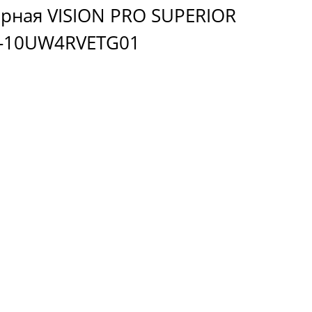
орная VISION PRO SUPERIOR
AS-10UW4RVETG01