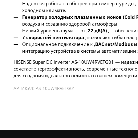
Надежная работа на обогрев при температуре до ,
холодном климате.
Генератор холодных плазменных ионов (Cold P
воздуха и созданию здоровой атмосферы.
Низкий уровень шума — от ,
22 дБ(А)
,— обеспечив
7 скоростей вентилятора
,позволяют гибко наст
Опциональное подключение к ,
BACnet/Modbus и
интеграцию устройства в системы автоматизации 
HISENSE Super DC Inverter AS-10UW4RVETG01 — наде
сочетает энергоэффективность, современные техноло
для создания идеального климата в вашем помещени
АРТИКУЛ:
AS-10UW4RVETG01