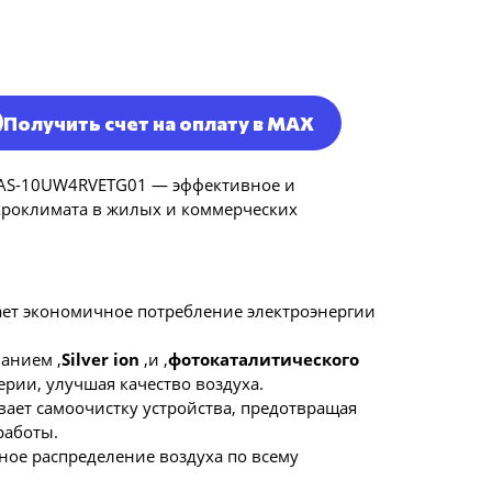
Получить счет на оплату в MAX
er AS-10UW4RVETG01 — эффективное и
кроклимата в жилых и коммерческих
ет экономичное потребление электроэнергии
анием ,
Silver ion
,и ,
фотокаталитического
ерии, улучшая качество воздуха.
вает самоочистку устройства, предотвращая
работы.
ное распределение воздуха по всему