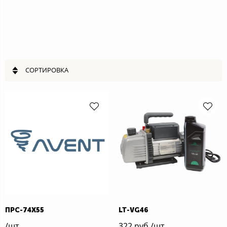
СОРТИРОВКА
ПРС-74Х55
LT-VG46
/шт
322 руб./шт