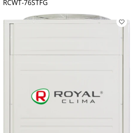
RCWT-76STFG