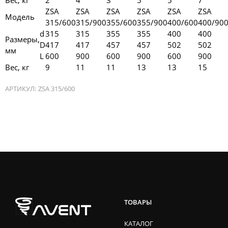
ZSA
ZSA
ZSA
ZSA
ZSA
ZSA
Модель
315/600
315/900
355/600
355/900
400/600
400/90
d
315
315
355
355
400
400
Размеры,
D
417
417
457
457
502
502
мм
L
600
900
600
900
600
900
Вес, кг
9
11
11
13
13
15
АРТИКУЛ:
ZSA 315/600
ТОВАРЫ
КАТАЛОГ