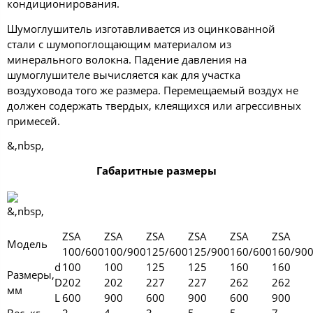
кондиционирования.
Шумоглушитель изготавливается из оцинкованной
стали с шумопоглощающим материалом из
минерального волокна. Падение давления на
шумоглушителе вычисляется как для участка
воздуховода того же размера. Перемещаемый воздух не
должен содержать твердых, клеящихся или агрессивных
примесей.
&,nbsp,
Габаритные размеры
&,nbsp,
ZSA
ZSA
ZSA
ZSA
ZSA
ZSA
Модель
100/600
100/900
125/600
125/900
160/600
160/90
d
100
100
125
125
160
160
Размеры,
D
202
202
227
227
262
262
мм
L
600
900
600
900
600
900
Вес, кг
2
4
3
5
5
7