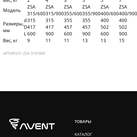
ZSA
ZSA
ZSA
ZSA
ZSA
ZSA
Модель
315/600
315/900
355/600
355/900
400/600
400/90
d
315
315
355
355
400
400
Размеры,
D
417
417
457
457
502
502
мм
L
600
900
600
900
600
900
Вес, кг
9
11
11
13
13
15
АРТИКУЛ:
ZSA 315/900
ТОВАРЫ
КАТАЛОГ