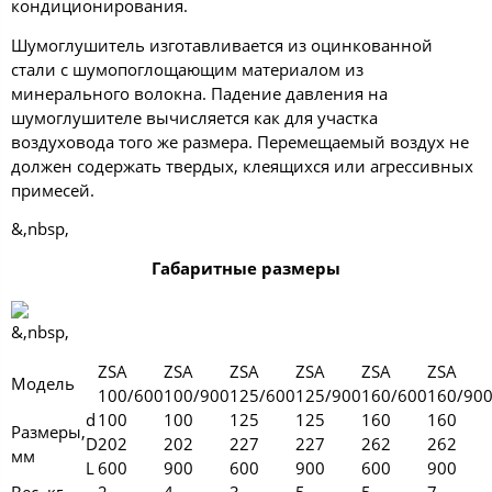
кондиционирования.
Шумоглушитель изготавливается из оцинкованной
стали с шумопоглощающим материалом из
минерального волокна. Падение давления на
шумоглушителе вычисляется как для участка
воздуховода того же размера. Перемещаемый воздух не
должен содержать твердых, клеящихся или агрессивных
примесей.
&,nbsp,
Габаритные размеры
&,nbsp,
ZSA
ZSA
ZSA
ZSA
ZSA
ZSA
Модель
100/600
100/900
125/600
125/900
160/600
160/90
d
100
100
125
125
160
160
Размеры,
D
202
202
227
227
262
262
мм
L
600
900
600
900
600
900
Вес, кг
2
4
3
5
5
7