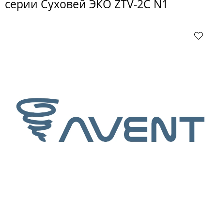
серии Суховей ЭКО ZTV-2С N1