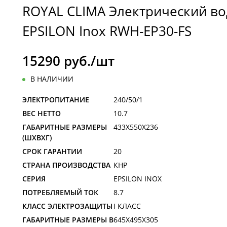
ROYAL CLIMA Электрический во
EPSILON Inox RWH-EP30-FS
15290 руб./шт
В НАЛИЧИИ
ЭЛЕКТРОПИТАНИЕ
240/50/1
ВЕС НЕТТО
10.7
ГАБАРИТНЫЕ РАЗМЕРЫ
433X550X236
(ШXВXГ)
СРОК ГАРАНТИИ
20
СТРАНА ПРОИЗВОДСТВА
КНР
СЕРИЯ
EPSILON INOX
ПОТРЕБЛЯЕМЫЙ ТОК
8.7
КЛАСС ЭЛЕКТРОЗАЩИТЫ
I КЛАСС
ГАБАРИТНЫЕ РАЗМЕРЫ В
645X495X305