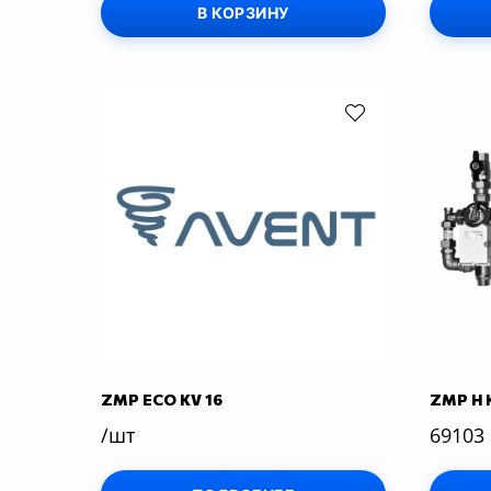
В КОРЗИНУ
ZMP ECO KV 16
ZMP H K
/шт
69103